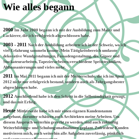
Wie alles begann
2000
Im Jahr 2000 begann ich mit der Ausbildung zum Maler und
Lackierer, die ich erfolgreich abgeschlossen habe.
2003 - 2011
Nach der Ausbildung arbeitete ich in der Schweiz, wo ich
viel Erfahrung sammeln konnte. Mein Tätigkeitsbereich umfasste
dekorative Wandgestaltungen, Fassadengestaltung, div. Gipser und
Stuckateurarbeiten, Tapezierarbeiten,verschiedene Spritztechniken,
Altbausanierungen und vieles mehr.
2011
Im Mai 2011 begann ich mit der Meisterschule, die ich im April
2012 nicht nur erfolgreich bestand, sondern auch als Jahrgangsbester
abgeschlossen habe.
2012
Anschließend habe ich den Schritt in die Selbständigkeit gewagt,
und das mit Erfolg.
Heute
Mittlerweile habe ich mir einen eigenen Kundenstamm
aufgebaut, darunter schätzen auch Architekten meine Arbeiten. Um
diesem Anspruch weiterhin gerecht zu werden, sind auch zukünftig
Weiterbildungs- und Schulungsmaßnahmen geplant. Zufriedene Kunden
motivieren mich, auch weiterhin alle Aufgaben zuverlässig, pünktlich
und vertrauensvoll umzusetzen.