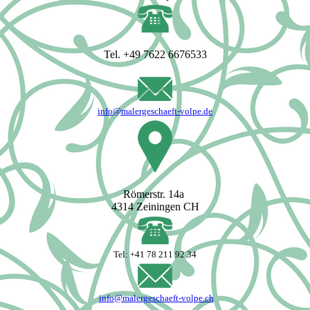
Tel. +49 7622 6676533
info@malergeschaeft-volpe.de
Römerstr. 14a
4314 Zeiningen CH
Tel: +41 78 211 92 34
info@malergeschaeft-volpe.ch