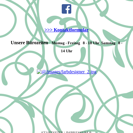
>>> Kontaktformular
Unsere Bürozeiten
Montag - Freitag
8 - 18 Uhr
Samstag
8 -
14 Uhr
STARTSEITE
|
IMPRESSUM &