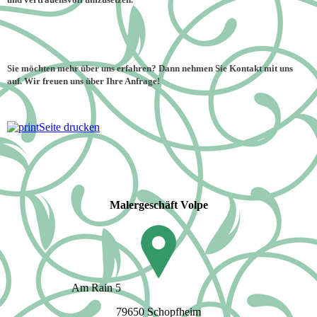
Sie möchten mehr über uns erfahren? Dann nehmen Sie Kontakt mit uns
auf.
Wir freuen uns über Ihre Anfrage!
Seite drucken
Malergeschäft Volpe
Am Rain 5
79650 Schopfheim